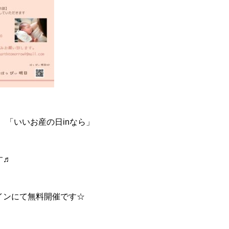
0回 「いいお産の日inなら」
す♬
インにて無料開催です☆