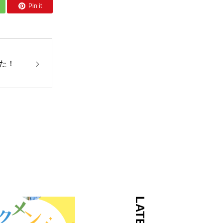
Pin it
た！